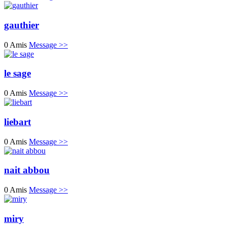
gauthier
0 Amis
Message >>
le sage
0 Amis
Message >>
liebart
0 Amis
Message >>
nait abbou
0 Amis
Message >>
miry