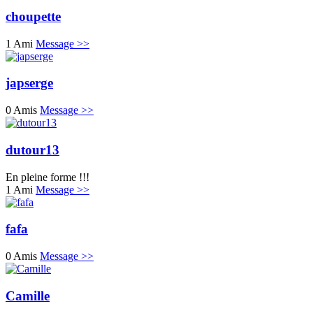
choupette
1 Ami
Message >>
japserge
0 Amis
Message >>
dutour13
En pleine forme !!!
1 Ami
Message >>
fafa
0 Amis
Message >>
Camille