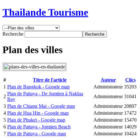
Thailande Tourisme
Recherche
Plan des villes
#
Titre de l'article
Auteur
Clics
1
Plan de Bangkok - Google map
Administrateur
35203
Plan de Pattaya - De Jomtien à Naklua
2
Administrateur
31041
Bay
3
Plan de Chiang Mai - Google map
Administrateur
20807
4
Plan de Hua Hin - Google map
Administrateur
17472
5
Plan de Phuket - Google map
Administrateur
15470
6
Plan de Pattaya - Jomtien Beach
Administrateur
14029
7
Plan de Pattaya - Google map
Administrateur
10424