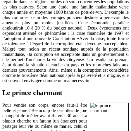
répandu dans les régions rurales où sont concentrées les populations
les plus pauvres. Selon une étude, une famille thailandaise verse
chaque année en moyenne 1000 bahts de pots-de-vin. L’exemple le
plus connu est celui des barrages policiers destinés à percevoir des
amendes plus ou moins justifiées. Cette économie parallèle
engloutirait 10 à 20 % du budget national ! Deux événements ont
cependant atténué ce phénomène : la crise financière de 1997 et
l’adoption d’une nouvelle Constitution «Avec la crise, toute forme
de tolérance à l’égard de la corruption était devenue inacceptable».
Malgré tout, selon un récent sondage auprès de la population
thaïlandaise, «la corruption est acceptable dans un gouvernement si
elle permet d'améliorer la vie des citoyens». Un résultat surprenant
étant donné la situation actuelle du pays et les reproches faits aux
derniers gouvernements. Ainsi, même si la corruption est considérée
comme le troisième fléau national après la pauvreté et la drogue, elle
est souvent envisagée comme un mal nécessaire.
Le prince charmant
Pour vendre son corps, encore faut-il être
belle et jeune ! Beaucoup de ces filles de joie
changent de métier avant d’avoir 30 ans. La
plupart cherche un farang (un étranger) pour
partager leur vie ou même se marier, celui-ci