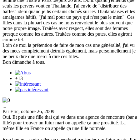
femme une Thaïe à Paris..depuis 20 ans. Donc quand j'entends que
seuls les pervers vont en Thailande, j'ai envie de ''distribuer des
baffes'' idem quand je lis certains clichés sur les Thailandaises et les
amalgames hâtifs, ''j'ai mal pour un pays qui n'est pas le mien''. Ces
filles dans la plupart des cas ne nous renvoient le plus souvent que
notre propre image. Traitées avec respect, elles sont des femmes
presque comme les autres. Traitées comme des putes, elles agiront
comme tel.
Loin de moi la prétention de faire de mon cas une généralité, j'ai vu
des mecs complètement détruits également, mais personnellement je
ne peux dire que merci à dire ces filles.
Bon dimanche à tous.
+13
...
Par Eric, octobre 26, 2009
Oui. Et puis une fille thai qui va dans une agence de rencontre (bar a
fille) pour trouver un futur mari on appelle ça une prostitué. La
même fille en France on appelle ça une fille normale.
Bon heuuu... certe, elles ne cherchent pas toutes des futur maris. Il y