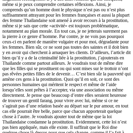
même si je peux comprendre certaines réflexions. Ainsi, je
comprends qu’un homme dont le physique n’est pas ou n’est plus
suffisamment attrayant pour les femmes françaises et aussi la plupart
des femme Thaïlandaise soit amené à avoir recours à la prostitution,
même si je sais que cette «activité» est toujours problématique,
notamment au plan morale. En tout cas, je ne jetterais surement pas
la pierre à ce genre d’homme. Par contre, je ne vois pas pourquoi
ceux-ci en parlent de manière vulgaire et pour moi, dégradante pour
les femmes. Bien sûr, ce ne sont pas toutes des saintes et il doit bien
y en avoir qui cherchent à arnaquer les clients. D’ailleurs, l’article dit
bien qu’il y a de la criminalité liée à la prostitution, j’ajouterais en
Thaïlande comme partout ailleurs. Je voudrais tout de même dire
que les filles qui se prostituent ou qui sont mises sur le trottoir n’ont
pas rêvées petites filles de le devenir… C’est bien sûr la pauvreté qui
amène ces gens à la prostitution. Quoi qu’il en soit, ce sont des
personnes humaines qui méritent le respect et même de l’aide
lorsqu’elles sont prêtes à l’accepter, via une association ou même
directement. Je pense que beaucoup d’entre elles seraient heureuse
de trouver un gentil farang, pour vivre avec lui, même si ce ne
s’agirait pas d’une relation basée au départ sur le pur amour, en tout
cas elle pourrait être belle, parce que chacun apporterait quelque
chose à l’autre. Je voudrais ajouter tout de même que la loi
Thaïlandaise condamne la prostitution. Evidemment, cette loi n’est
pas bien appliquée, mais elle existe. Il suffirait que le Roi dise
quelque chose là-dessus pour que cela change, comme il l’a fait à