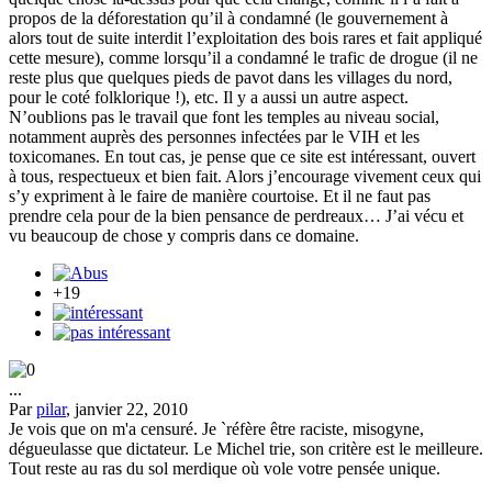
propos de la déforestation qu’il à condamné (le gouvernement à
alors tout de suite interdit l’exploitation des bois rares et fait appliqué
cette mesure), comme lorsqu’il a condamné le trafic de drogue (il ne
reste plus que quelques pieds de pavot dans les villages du nord,
pour le coté folklorique !), etc. Il y a aussi un autre aspect.
N’oublions pas le travail que font les temples au niveau social,
notamment auprès des personnes infectées par le VIH et les
toxicomanes. En tout cas, je pense que ce site est intéressant, ouvert
à tous, respectueux et bien fait. Alors j’encourage vivement ceux qui
s’y expriment à le faire de manière courtoise. Et il ne faut pas
prendre cela pour de la bien pensance de perdreaux… J’ai vécu et
vu beaucoup de chose y compris dans ce domaine.
+19
...
Par
pilar
, janvier 22, 2010
Je vois que on m'a censuré. Je `réfère être raciste, misogyne,
dégueulasse que dictateur. Le Michel trie, son critère est le meilleure.
Tout reste au ras du sol merdique où vole votre pensée unique.