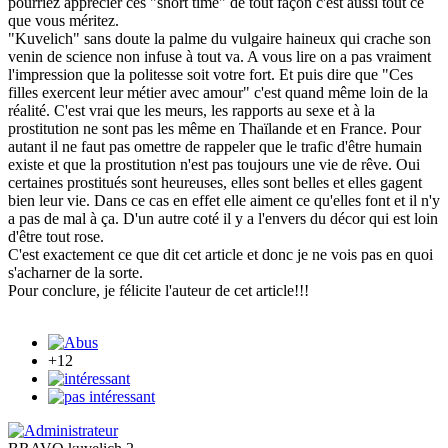
pourriez apprécier ces "short time" de tout façon c'est aussi tout ce
que vous méritez.
"Kuvelich" sans doute la palme du vulgaire haineux qui crache son
venin de science non infuse à tout va. A vous lire on a pas vraiment
l'impression que la politesse soit votre fort. Et puis dire que "Ces
filles exercent leur métier avec amour" c'est quand même loin de la
réalité. C'est vrai que les meurs, les rapports au sexe et à la
prostitution ne sont pas les même en Thaïlande et en France. Pour
autant il ne faut pas omettre de rappeler que le trafic d'être humain
existe et que la prostitution n'est pas toujours une vie de rêve. Oui
certaines prostitués sont heureuses, elles sont belles et elles gagent
bien leur vie. Dans ce cas en effet elle aiment ce qu'elles font et il n'y
a pas de mal à ça. D'un autre coté il y a l'envers du décor qui est loin
d'être tout rose.
C'est exactement ce que dit cet article et donc je ne vois pas en quoi
s'acharner de la sorte.
Pour conclure, je félicite l'auteur de cet article!!!
+12