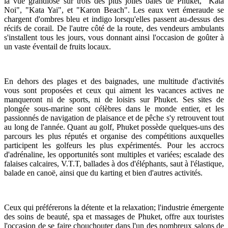
la vue grandiose sur trois des plus jolies baies de Phuket, "Kata
Noi", "Kata Yai", et "Karon Beach". Les eaux vert émeraude se
chargent d'ombres bleu et indigo lorsqu'elles passent au-dessus des
récifs de corail. De l'autre côté de la route, des vendeurs ambulants
s'installent tous les jours, vous donnant ainsi l'occasion de goûter à
un vaste éventail de fruits locaux.
En dehors des plages et des baignades, une multitude d'activités
vous sont proposées et ceux qui aiment les vacances actives ne
manqueront ni de sports, ni de loisirs sur Phuket. Ses sites de
plongée sous-marine sont célèbres dans le monde entier, et les
passionnés de navigation de plaisance et de pêche s'y retrouvent tout
au long de l'année. Quant au golf, Phuket possède quelques-uns des
parcours les plus réputés et organise des compétitions auxquelles
participent les golfeurs les plus expérimentés. Pour les accrocs
d'adrénaline, les opportunités sont multiples et variées; escalade des
falaises calcaires, V.T.T, ballades à dos d'éléphants, saut à l'élastique,
balade en canoë, ainsi que du karting et bien d'autres activités.
Ceux qui préférerons la détente et la relaxation; l'industrie émergente
des soins de beauté, spa et massages de Phuket, offre aux touristes
l'occasion de se faire chouchouter dans l'un des nombreux salons de