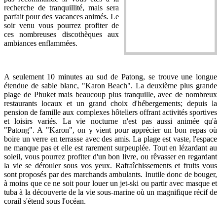
recherche de tranquillité, mais sera
parfait pour des vacances animés. Le
soir venu vous pourrez profiter de
ces nombreuses discothèques aux
ambiances enflammées.
A seulement 10 minutes au sud de Patong, se trouve une longue
étendue de sable blanc, "Karon Beach". La deuxième plus grande
plage de Phuket mais beaucoup plus tranquille, avec de nombreux
restaurants locaux et un grand choix d'hébergements; depuis la
pension de famille aux complexes hôteliers offrant activités sportives
et loisirs variés. La vie nocturne n'est pas aussi animée qu'à
"Patong". A "Karon", on y vient pour apprécier un bon repas où
boire un verre en terrasse avec des amis. La plage est vaste, l'espace
ne manque pas et elle est rarement surpeuplée. Tout en lézardant au
soleil, vous pourrez profiter d'un bon livre, ou rêvasser en regardant
la vie se dérouler sous vos yeux. Rafraîchissements et fruits vous
sont proposés par des marchands ambulants. Inutile donc de bouger,
à moins que ce ne soit pour louer un jet-ski ou partir avec masque et
tuba à la découverte de la vie sous-marine où un magnifique récif de
corail s'étend sous l'océan.