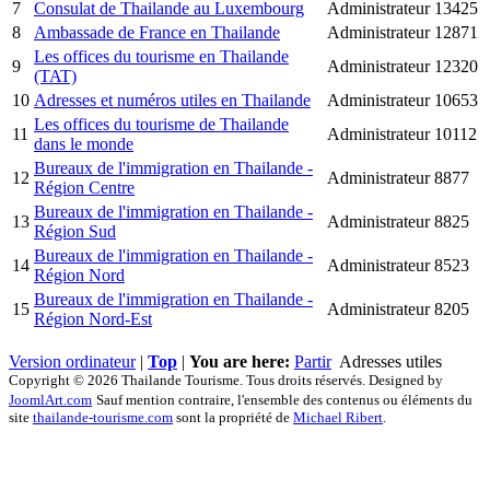
7
Consulat de Thailande au Luxembourg
Administrateur
13425
8
Ambassade de France en Thailande
Administrateur
12871
Les offices du tourisme en Thailande
9
Administrateur
12320
(TAT)
10
Adresses et numéros utiles en Thailande
Administrateur
10653
Les offices du tourisme de Thailande
11
Administrateur
10112
dans le monde
Bureaux de l'immigration en Thailande -
12
Administrateur
8877
Région Centre
Bureaux de l'immigration en Thailande -
13
Administrateur
8825
Région Sud
Bureaux de l'immigration en Thailande -
14
Administrateur
8523
Région Nord
Bureaux de l'immigration en Thailande -
15
Administrateur
8205
Région Nord-Est
Version ordinateur
|
Top
|
You are here:
Partir
Adresses utiles
Copyright © 2026 Thailande Tourisme. Tous droits réservés. Designed by
JoomlArt.com
Sauf mention contraire, l'ensemble des contenus ou éléments du
site
thailande-tourisme.com
sont la propriété de
Michael Ribert
.