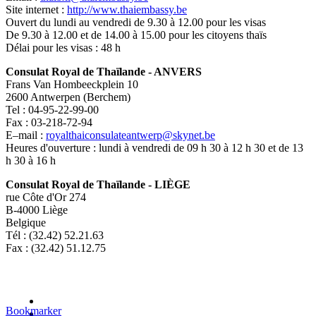
Site internet :
http://www.thaiembassy.be
Ouvert du lundi au vendredi de 9.30 à 12.00 pour les visas
De 9.30 à 12.00 et de 14.00 à 15.00 pour les citoyens thaïs
Délai pour les visas : 48 h
Consulat Royal de Thaïlande - ANVERS
Frans Van Hombeeckplein 10
2600 Antwerpen (Berchem)
Tel : 04-95-22-99-00
Fax : 03-218-72-94
E–mail :
royalthaiconsulateantwerp@skynet.be
Heures d'ouverture : lundi à vendredi de 09 h 30 à 12 h 30 et de 13
h 30 à 16 h
Consulat Royal de Thaïlande - LIÈGE
rue Côte d'Or 274
B-4000 Liège
Belgique
Tél : (32.42) 52.21.63
Fax : (32.42) 51.12.75
Bookmarker