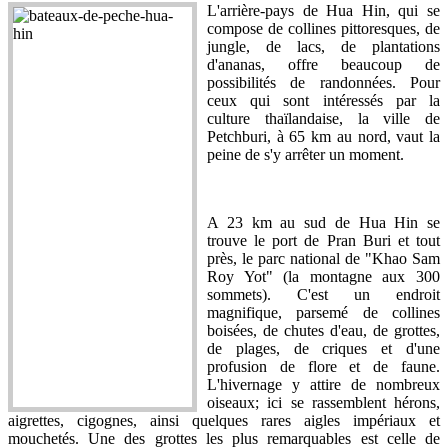
L'arrière-pays de Hua Hin, qui se
compose de collines pittoresques, de
jungle, de lacs, de plantations
d'ananas, offre beaucoup de
possibilités de randonnées. Pour
ceux qui sont intéressés par la
culture thaïlandaise, la ville de
Petchburi, à 65 km au nord, vaut la
peine de s'y arrêter un moment.
A 23 km au sud de Hua Hin se
trouve le port de Pran Buri et tout
près, le parc national de "Khao Sam
Roy Yot" (la montagne aux 300
sommets). C'est un endroit
magnifique, parsemé de collines
boisées, de chutes d'eau, de grottes,
de plages, de criques et d'une
profusion de flore et de faune.
L'hivernage y attire de nombreux
oiseaux; ici se rassemblent hérons,
aigrettes, cigognes, ainsi quelques rares aigles impériaux et
mouchetés. Une des grottes les plus remarquables est celle de