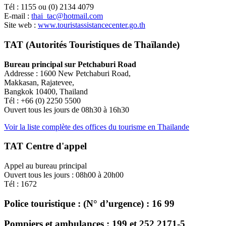
Tél : 1155 ou (0) 2134 4079
E-mail :
thai_tac@hotmail.com
Site web :
www.touristassistancecenter.go.th
TAT (Autorités Touristiques de Thaïlande)
Bureau principal sur Petchaburi Road
Addresse : 1600 New Petchaburi Road,
Makkasan, Rajatevee,
Bangkok 10400, Thailand
Tél : +66 (0) 2250 5500
Ouvert tous les jours de 08h30 à 16h30
Voir la liste complète des offices du tourisme en Thailande
TAT Centre d'appel
Appel au bureau principal
Ouvert tous les jours : 08h00 à 20h00
Tél : 1672
Police touristique : (N° d’urgence) : 16 99
Pompiers et ambulances : 199 et 252 2171-5