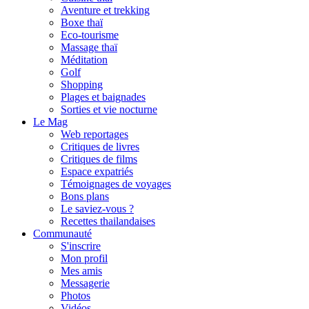
Aventure et trekking
Boxe thaï
Eco-tourisme
Massage thaï
Méditation
Golf
Shopping
Plages et baignades
Sorties et vie nocturne
Le Mag
Web reportages
Critiques de livres
Critiques de films
Espace expatriés
Témoignages de voyages
Bons plans
Le saviez-vous ?
Recettes thailandaises
Communauté
S'inscrire
Mon profil
Mes amis
Messagerie
Photos
Vidéos