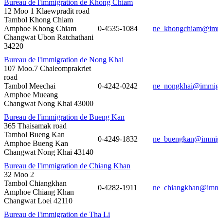
Bureau de l'immigration de Khong Chiam
12 Moo 1 Klaewpradit road
Tambol Khong Chiam
Amphoe Khong Chiam
0-4535-1084
ne_khongchiam@immi
Changwat Ubon Ratchathani
34220
Bureau de l'immigration de Nong Khai
107 Moo.7 Chaleomprakriet
road
Tambol Meechai
0-4242-0242
ne_nongkhai@immigr
Amphoe Mueang
Changwat Nong Khai 43000
Bureau de l'immigration de Bueng Kan
365 Thaisamak road
Tambol Bueng Kan
0-4249-1832
ne_buengkan@immigr
Amphoe Bueng Kan
Changwat Nong Khai 43140
Bureau de l'immigration de Chiang Khan
32 Moo 2
Tambol Chiangkhan
0-4282-1911
ne_chiangkhan@immi
Amphoe Chiang Khan
Changwat Loei 42110
Bureau de l'immigration de Tha Li