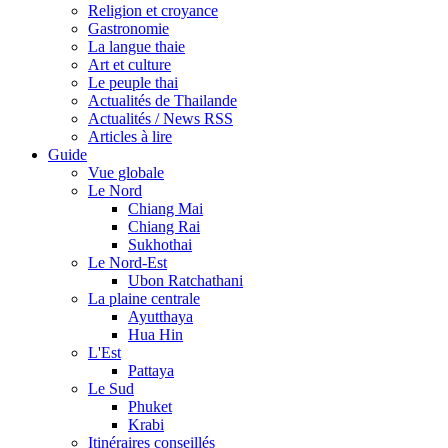
Religion et croyance
Gastronomie
La langue thaie
Art et culture
Le peuple thai
Actualités de Thailande
Actualités / News RSS
Articles à lire
Guide
Vue globale
Le Nord
Chiang Mai
Chiang Rai
Sukhothai
Le Nord-Est
Ubon Ratchathani
La plaine centrale
Ayutthaya
Hua Hin
L'Est
Pattaya
Le Sud
Phuket
Krabi
Itinéraires conseillés