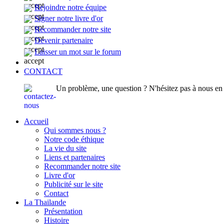
Rejoindre notre équipe
Signer notre livre d'or
Recommander notre site
Devenir partenaire
Laisser un mot sur le forum
CONTACT
Un problème, une question ? N'hésitez pas à nous en p
Accueil
Qui sommes nous ?
Notre code éthique
La vie du site
Liens et partenaires
Recommander notre site
Livre d'or
Publicité sur le site
Contact
La Thailande
Présentation
Histoire