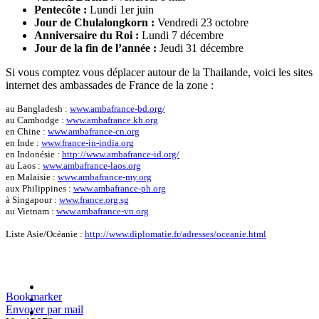
Pentecôte :
Lundi 1er juin
Jour de Chulalongkorn :
Vendredi 23 octobre
Anniversaire du Roi :
Lundi 7 décembre
Jour de la fin de l’année :
Jeudi 31 décembre
Si vous comptez vous déplacer autour de la Thailande, voici les sites
internet des ambassades de France de la zone :
au Bangladesh :
www.ambafrance-bd.org/
au Cambodge :
www.ambafrance.kh.org
en Chine :
www.ambafrance-cn.org
en Inde :
www.france-in-india.org
en Indonésie :
http://www.ambafrance-id.org/
au Laos :
www.ambafrance-laos.org
en Malaisie :
www.ambafrance-my.org
aux Philippines :
www.ambafrance-ph.org
à Singapour :
www.france.org.sg
au Vietnam :
www.ambafrance-vn.org
Liste Asie/Océanie :
http://www.diplomatie.fr/adresses/oceanie.html
Bookmarker
Envoyer par mail