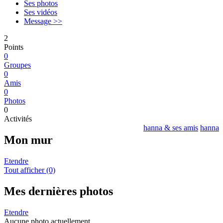
Ses photos
Ses vidéos
Message >>
2
Points
0
Groupes
0
Amis
0
Photos
0
Activités
hanna & ses amis
hanna
Mon mur
Etendre
Tout afficher (0)
Mes dernières photos
Etendre
Aucune photo actuellement.