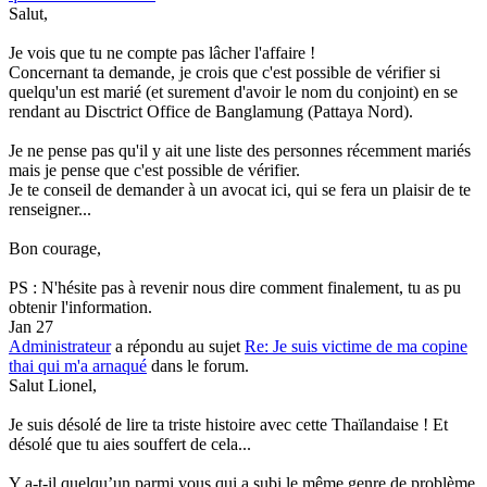
Salut,
Je vois que tu ne compte pas lâcher l'affaire !
Concernant ta demande, je crois que c'est possible de vérifier si
quelqu'un est marié (et surement d'avoir le nom du conjoint) en se
rendant au Disctrict Office de Banglamung (Pattaya Nord).
Je ne pense pas qu'il y ait une liste des personnes récemment mariés
mais je pense que c'est possible de vérifier.
Je te conseil de demander à un avocat ici, qui se fera un plaisir de te
renseigner...
Bon courage,
PS : N'hésite pas à revenir nous dire comment finalement, tu as pu
obtenir l'information.
Jan 27
Administrateur
a répondu au sujet
Re: Je suis victime de ma copine
thai qui m'a arnaqué
dans le forum.
Salut Lionel,
Je suis désolé de lire ta triste histoire avec cette Thaïlandaise ! Et
désolé que tu aies souffert de cela...
Y a-t-il quelqu’un parmi vous qui a subi le même genre de problème