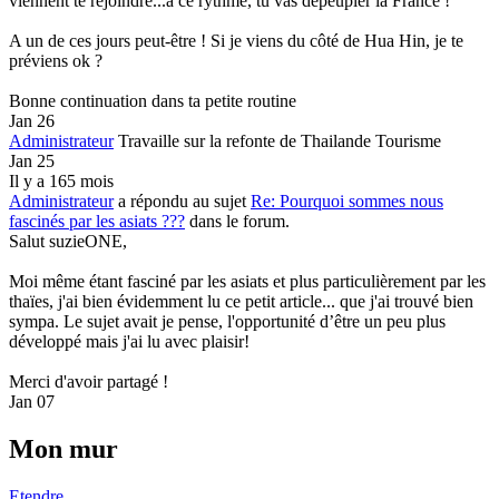
viennent te rejoindre...à ce rythme, tu vas dépeupler la France !
A un de ces jours peut-être ! Si je viens du côté de Hua Hin, je te
préviens ok ?
Bonne continuation dans ta petite routine
Jan 26
Administrateur
Travaille sur la refonte de Thailande Tourisme
Jan 25
Il y a 165 mois
Administrateur
a répondu au sujet
Re: Pourquoi sommes nous
fascinés par les asiats ???
dans le forum.
Salut suzieONE,
Moi même étant fasciné par les asiats et plus particulièrement par les
thaïes, j'ai bien évidemment lu ce petit article... que j'ai trouvé bien
sympa. Le sujet avait je pense, l'opportunité d’être un peu plus
développé mais j'ai lu avec plaisir!
Merci d'avoir partagé !
Jan 07
Mon mur
Etendre