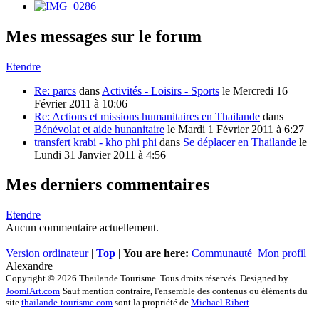
Mes messages sur le forum
Etendre
Re: parcs
dans
Activités - Loisirs - Sports
le
Mercredi 16
Février 2011 à 10:06
Re: Actions et missions humanitaires en Thailande
dans
Bénévolat et aide hunanitaire
le
Mardi 1 Février 2011 à 6:27
transfert krabi - kho phi phi
dans
Se déplacer en Thailande
le
Lundi 31 Janvier 2011 à 4:56
Mes derniers commentaires
Etendre
Aucun commentaire actuellement.
Version ordinateur
|
Top
|
You are here:
Communauté
Mon profil
Alexandre
Copyright © 2026 Thailande Tourisme. Tous droits réservés. Designed by
JoomlArt.com
Sauf mention contraire, l'ensemble des contenus ou éléments du
site
thailande-tourisme.com
sont la propriété de
Michael Ribert
.