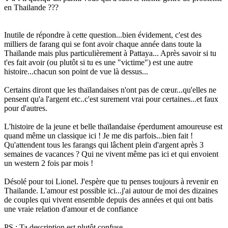
en Thailande ???
Inutile de répondre à cette question...bien évidement, c'est des
milliers de farang qui se font avoir chaque année dans toute la
Thaïlande mais plus particulièrement à Pattaya...
Après savoir si tu
t'es fait avoir (ou plutôt si tu es une "victime") est une autre
histoire...chacun son point de vue là dessus...
Certains diront que les thaïlandaises n'ont pas de cœur...qu'elles ne
pensent qu'a l'argent etc..c'est surement vrai pour certaines...et faux
pour d'autres.
L'histoire de la jeune et belle thaïlandaise éperdument amoureuse est
quand même un classique ici ! Je me dis parfois...bien fait !
Qu'attendent tous les farangs qui lâchent plein d'argent après 3
semaines de vacances ? Qui ne vivent même pas ici et qui envoient
un western 2 fois par mois !
Désolé pour toi Lionel. J'espère que tu penses toujours à revenir en
Thailande. L'amour est possible ici...j'ai autour de moi des dizaines
de couples qui vivent ensemble depuis des années et qui ont batis
une vraie relation d'amour et de confiance
PS : Ta description est plutôt confuse...