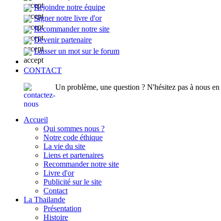
Rejoindre notre équipe
Signer notre livre d'or
Recommander notre site
Devenir partenaire
Laisser un mot sur le forum
CONTACT
Un problème, une question ? N'hésitez pas à nous en p
Accueil
Qui sommes nous ?
Notre code éthique
La vie du site
Liens et partenaires
Recommander notre site
Livre d'or
Publicité sur le site
Contact
La Thailande
Présentation
Histoire