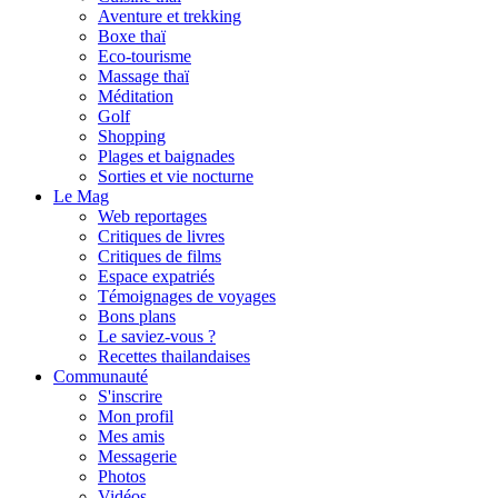
Aventure et trekking
Boxe thaï
Eco-tourisme
Massage thaï
Méditation
Golf
Shopping
Plages et baignades
Sorties et vie nocturne
Le Mag
Web reportages
Critiques de livres
Critiques de films
Espace expatriés
Témoignages de voyages
Bons plans
Le saviez-vous ?
Recettes thailandaises
Communauté
S'inscrire
Mon profil
Mes amis
Messagerie
Photos
Vidéos