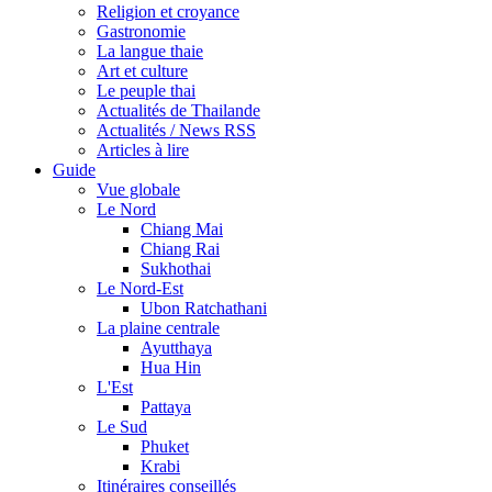
Religion et croyance
Gastronomie
La langue thaie
Art et culture
Le peuple thai
Actualités de Thailande
Actualités / News RSS
Articles à lire
Guide
Vue globale
Le Nord
Chiang Mai
Chiang Rai
Sukhothai
Le Nord-Est
Ubon Ratchathani
La plaine centrale
Ayutthaya
Hua Hin
L'Est
Pattaya
Le Sud
Phuket
Krabi
Itinéraires conseillés