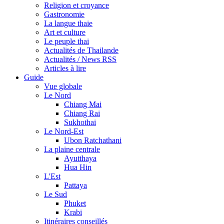
Religion et croyance
Gastronomie
La langue thaie
Art et culture
Le peuple thai
Actualités de Thailande
Actualités / News RSS
Articles à lire
Guide
Vue globale
Le Nord
Chiang Mai
Chiang Rai
Sukhothai
Le Nord-Est
Ubon Ratchathani
La plaine centrale
Ayutthaya
Hua Hin
L'Est
Pattaya
Le Sud
Phuket
Krabi
Itinéraires conseillés