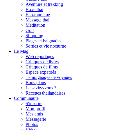
Aventure et trekking
Boxe thaï
Eco-tourisme
Massage thaï
Méditation
Golf
Shopping
Plages et baignades
Sorties et vie nocturne
Le Mag
Web reportages
Critiques de livres
Critiques de films
Espace expatriés
Témoignages de voyages
Bons plans
Le saviez-vous ?
Recettes thailandaises
Communauté
S'inscrire
Mon profil
Mes amis
Messagerie
Photos
Vidéos