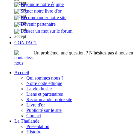
Rejoindre notre équipe
Signer notre livre d'or
Recommander notre site
Devenir partenaire
Laisser un mot sur le forum
CONTACT
Un problème, une question ? N'hésitez pas à nous en p
Accueil
Qui sommes nous ?
Notre code éthique
La vie du site
Liens et partenaires
Recommander notre site
Livre d'or
Publicité sur le site
Contact
La Thailande
Présentation
Histoire