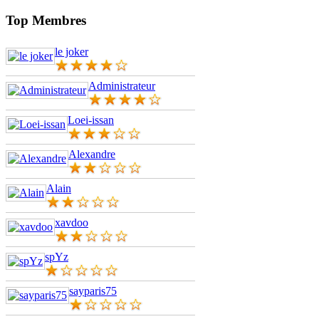
Top Membres
le joker
Administrateur
Loei-issan
Alexandre
Alain
xavdoo
spYz
sayparis75