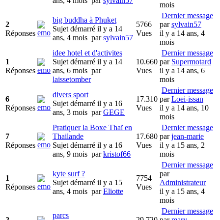
ans, 4 mois
par
sylvain57
mois
Dernier message
big buddha à Phuket
2
5766
par
sylvain57
Sujet démarré il y a 14
Réponses
Vues
il y a 14 ans, 4
ans, 4 mois
par
sylvain57
mois
idee hotel et d'activites
Dernier message
1
Sujet démarré il y a 14
10.660
par
Supermotard
Réponses
ans, 6 mois
par
Vues
il y a 14 ans, 6
laissetomber
mois
Dernier message
divers sport
6
17.310
par
Loei-issan
Sujet démarré il y a 16
Réponses
Vues
il y a 14 ans, 10
ans, 3 mois
par
GEGE
mois
Pratiquer la Boxe Thaï en
Dernier message
7
Thailande
17.680
par
jean-marie
Réponses
Sujet démarré il y a 16
Vues
il y a 15 ans, 2
ans, 9 mois
par
kristof66
mois
Dernier message
kyte surf ?
par
1
7754
Sujet démarré il y a 15
Administrateur
Réponses
Vues
ans, 4 mois
par
Eliotte
il y a 15 ans, 4
mois
Dernier message
parcs
2
29.720
par
mary