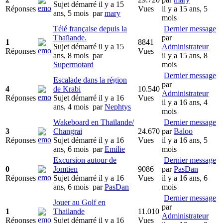
Sujet démarré il y a 15
Réponses
Vues
il y a 15 ans, 5
ans, 5 mois
par
mary
mois
Télé française depuis la
Dernier message
Thaïlande.
par
1
8841
Sujet démarré il y a 15
Administrateur
Réponses
Vues
ans, 8 mois
par
il y a 15 ans, 8
Supermotard
mois
Dernier message
Escalade dans la région
par
4
de Krabi
10.540
Administrateur
Réponses
Sujet démarré il y a 16
Vues
il y a 16 ans, 4
ans, 4 mois
par
Nephtys
mois
Wakeboard en Thaïlande/
Dernier message
3
Changrai
24.670
par
Baloo
Réponses
Sujet démarré il y a 16
Vues
il y a 16 ans, 5
ans, 6 mois
par
Emilie
mois
Excursion autour de
Dernier message
0
Jomtien
9086
par
PasDan
Réponses
Sujet démarré il y a 16
Vues
il y a 16 ans, 6
ans, 6 mois
par
PasDan
mois
Dernier message
Jouer au Golf en
par
1
Thailande
11.010
Administrateur
Réponses
Sujet démarré il y a 16
Vues