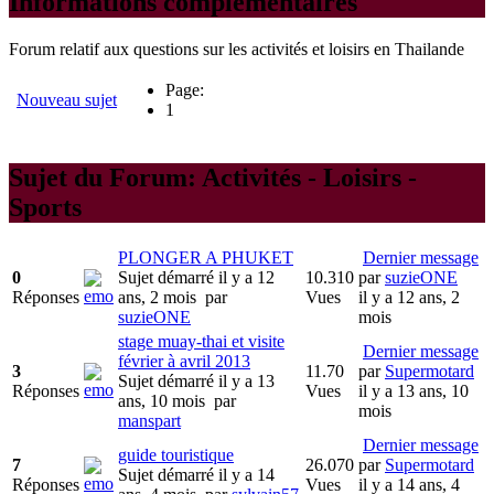
Informations complémentaires
Forum relatif aux questions sur les activités et loisirs en Thailande
Page:
Nouveau sujet
1
Sujet du Forum: Activités - Loisirs -
Sports
PLONGER A PHUKET
Dernier message
0
Sujet démarré il y a 12
10.310
par
suzieONE
Réponses
ans, 2 mois
par
Vues
il y a 12 ans, 2
suzieONE
mois
stage muay-thai et visite
Dernier message
février à avril 2013
3
11.70
par
Supermotard
Sujet démarré il y a 13
Réponses
Vues
il y a 13 ans, 10
ans, 10 mois
par
mois
manspart
Dernier message
guide touristique
7
26.070
par
Supermotard
Sujet démarré il y a 14
Réponses
Vues
il y a 14 ans, 4