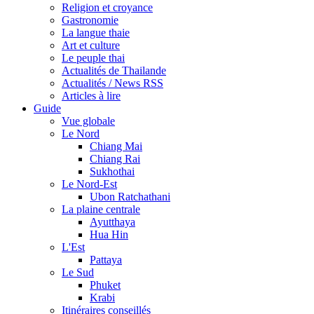
Religion et croyance
Gastronomie
La langue thaie
Art et culture
Le peuple thai
Actualités de Thailande
Actualités / News RSS
Articles à lire
Guide
Vue globale
Le Nord
Chiang Mai
Chiang Rai
Sukhothai
Le Nord-Est
Ubon Ratchathani
La plaine centrale
Ayutthaya
Hua Hin
L'Est
Pattaya
Le Sud
Phuket
Krabi
Itinéraires conseillés