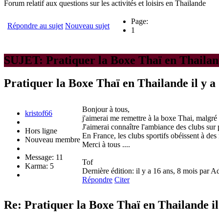
Forum relatif aux questions sur les activités et loisirs en Thailande
Page:
Répondre au sujet
Nouveau sujet
1
SUJET: Pratiquer la Boxe Thaï en Thaila
Pratiquer la Boxe Thaï en Thailande
il y 
Bonjour à tous,
kristof66
j'aimerai me remettre à la boxe Thai, malg
J'aimerai connaître l'ambiance des clubs sur
Hors ligne
En France, les clubs sportifs obéissent à des 
Nouveau membre
Merci à tous ....
Message: 11
Tof
Karma: 5
Dernière édition: il y a 16 ans, 8 mois par A
Répondre
Citer
Re: Pratiquer la Boxe Thaï en Thailande
i