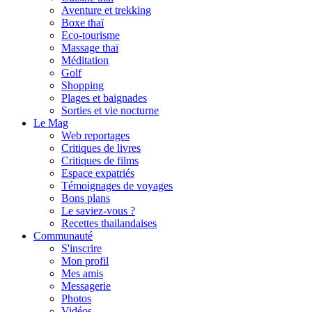
Aventure et trekking
Boxe thaï
Eco-tourisme
Massage thaï
Méditation
Golf
Shopping
Plages et baignades
Sorties et vie nocturne
Le Mag
Web reportages
Critiques de livres
Critiques de films
Espace expatriés
Témoignages de voyages
Bons plans
Le saviez-vous ?
Recettes thailandaises
Communauté
S'inscrire
Mon profil
Mes amis
Messagerie
Photos
Vidéos