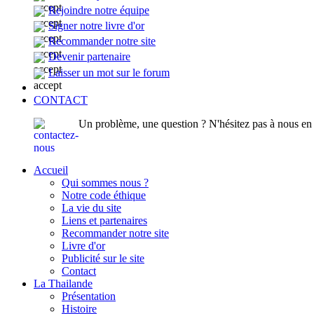
Rejoindre notre équipe
Signer notre livre d'or
Recommander notre site
Devenir partenaire
Laisser un mot sur le forum
CONTACT
Un problème, une question ? N'hésitez pas à nous en p
Accueil
Qui sommes nous ?
Notre code éthique
La vie du site
Liens et partenaires
Recommander notre site
Livre d'or
Publicité sur le site
Contact
La Thailande
Présentation
Histoire