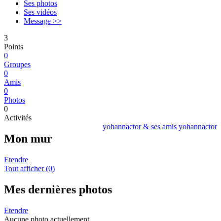
Ses photos
Ses vidéos
Message >>
3
Points
0
Groupes
0
Amis
0
Photos
0
Activités
yohannactor & ses amis
yohannactor
Mon mur
Etendre
Tout afficher (0)
Mes dernières photos
Etendre
Aucune photo actuellement.