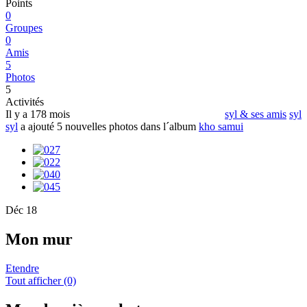
Points
0
Groupes
0
Amis
5
Photos
5
Activités
Il y a 178 mois
syl & ses amis
syl
syl
a ajouté 5 nouvelles photos dans l´album
kho samui
Déc 18
Mon mur
Etendre
Tout afficher (0)