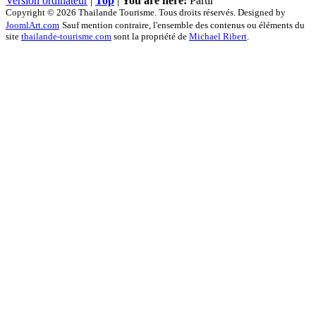
Version ordinateur
|
Top
|
You are here:
Partir
Copyright © 2026 Thailande Tourisme. Tous droits réservés. Designed by
JoomlArt.com
Sauf mention contraire, l'ensemble des contenus ou éléments du
site
thailande-tourisme.com
sont la propriété de
Michael Ribert
.