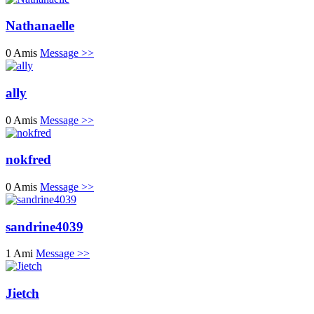
Nathanaelle
0 Amis
Message >>
ally
0 Amis
Message >>
nokfred
0 Amis
Message >>
sandrine4039
1 Ami
Message >>
Jietch