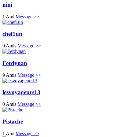
nini
1 Ami
Message >>
chef1un
0 Amis
Message >>
Ferdynan
9 Amis
Message >>
lesvoyageurs13
0 Amis
Message >>
Pistache
1 Ami
Message >>