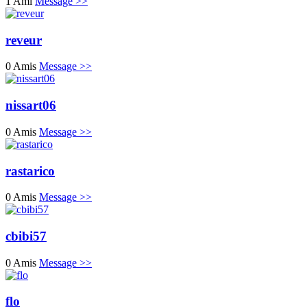
1 Ami
Message >>
reveur
0 Amis
Message >>
nissart06
0 Amis
Message >>
rastarico
0 Amis
Message >>
cbibi57
0 Amis
Message >>
flo