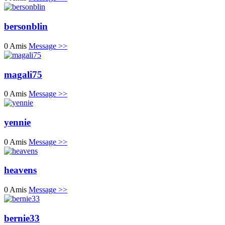
bersonblin
0 Amis
Message >>
magali75
0 Amis
Message >>
yennie
0 Amis
Message >>
heavens
0 Amis
Message >>
bernie33