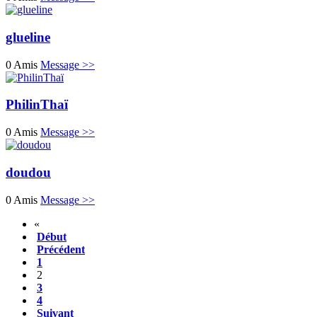
glueline
0 Amis
Message >>
PhilinThaï
0 Amis
Message >>
doudou
0 Amis
Message >>
«
Début
Précédent
1
2
3
4
Suivant