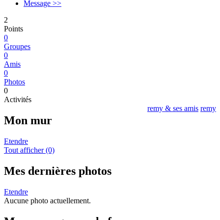
Message >>
2
Points
0
Groupes
0
Amis
0
Photos
0
Activités
remy & ses amis
remy
Mon mur
Etendre
Tout afficher (0)
Mes dernières photos
Etendre
Aucune photo actuellement.