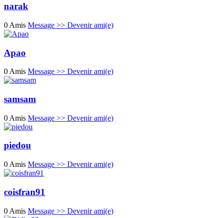
narak
0 Amis
Message >>
Devenir ami(e)
Apao
0 Amis
Message >>
Devenir ami(e)
samsam
0 Amis
Message >>
Devenir ami(e)
piedou
0 Amis
Message >>
Devenir ami(e)
coisfran91
0 Amis
Message >>
Devenir ami(e)