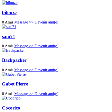
bilouze
0 Amis
Message >>
Devenir ami(e)
sam71
0 Amis
Message >>
Devenir ami(e)
Backpacker
0 Amis
Message >>
Devenir ami(e)
Gabet Pierre
0 Amis
Message >>
Devenir ami(e)
Cocorico