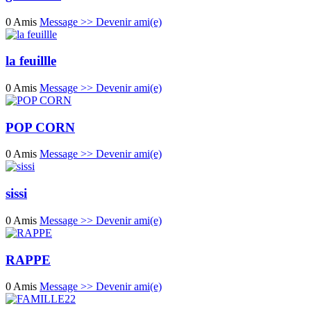
0 Amis
Message >>
Devenir ami(e)
la feuillle
0 Amis
Message >>
Devenir ami(e)
POP CORN
0 Amis
Message >>
Devenir ami(e)
sissi
0 Amis
Message >>
Devenir ami(e)
RAPPE
0 Amis
Message >>
Devenir ami(e)