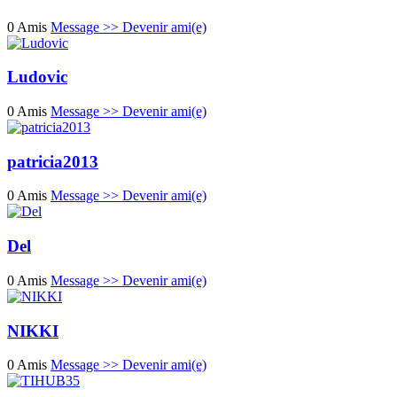
0 Amis
Message >>
Devenir ami(e)
Ludovic
0 Amis
Message >>
Devenir ami(e)
patricia2013
0 Amis
Message >>
Devenir ami(e)
Del
0 Amis
Message >>
Devenir ami(e)
NIKKI
0 Amis
Message >>
Devenir ami(e)