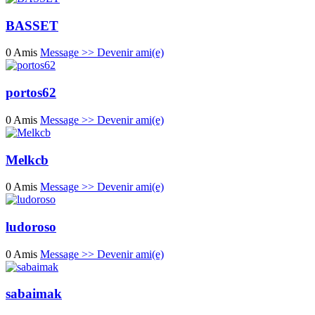
BASSET
0 Amis
Message >>
Devenir ami(e)
portos62
0 Amis
Message >>
Devenir ami(e)
Melkcb
0 Amis
Message >>
Devenir ami(e)
ludoroso
0 Amis
Message >>
Devenir ami(e)
sabaimak