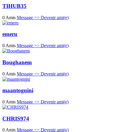
TIHUB35
0 Amis
Message >>
Devenir ami(e)
emeru
0 Amis
Message >>
Devenir ami(e)
Boughanem
0 Amis
Message >>
Devenir ami(e)
maantognini
0 Amis
Message >>
Devenir ami(e)
CHRIS974
0 Amis
Message >>
Devenir ami(e)