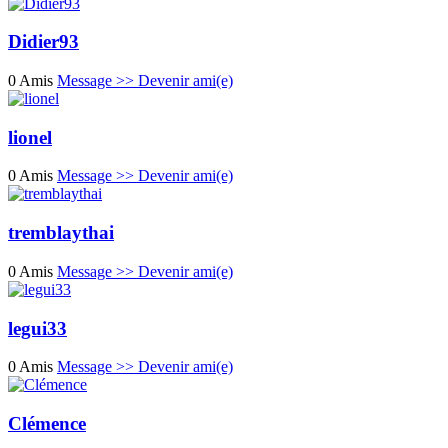
Didier93
0 Amis
Message >>
Devenir ami(e)
lionel
0 Amis
Message >>
Devenir ami(e)
tremblaythai
0 Amis
Message >>
Devenir ami(e)
legui33
0 Amis
Message >>
Devenir ami(e)
Clémence