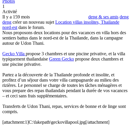
Photos
1
Activité
Il y a 159 mois
deng & ses amis
deng
deng
créer un nouveau sujet
Location villas insolites, Thailande
nord-est
dans le forum.
Nous proposons deux locations pour des vacances en villa hors des
sentiers battus dans le nord-est de la Thailande, dans la campagne
autour de Udon Thani.
Gecko Villa
propose 3 chambres et une piscine privative, et la villa
typiquement thailandaise
Green Gecko
propose deux chambres et
une piscine privative.
Partez a la découverte de la Thailande profonde et insolite, et
profitez d’un séjour dans votre villa campagnarde au milieu des
rizières. Le personnel se charge de toutes les tâches ménagères et
vous prepare des repas thailandais pendant la durée de vos vacances
– et ceci sans frais supplémentaires.
Transferts de Udon Thani, repas, services de bonne et de linge sont
compris.
[attachment:1]C:\fakepath\geckovillapool.jpg[/attachment]