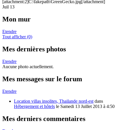
[attachment:2]C:\fakepath\GreenGecko.jpg[/attachment]
Juil 13
Mon mur
Etendre
Tout afficher (0)
Mes dernières photos
Etendre
Aucune photo actuellement.
Mes messages sur le forum
Etendre
Location villas insolites, Thailande nord-est
dans
Hébergement et hôtels
le
Samedi 13 Juillet 2013 à 4:50
Mes derniers commentaires