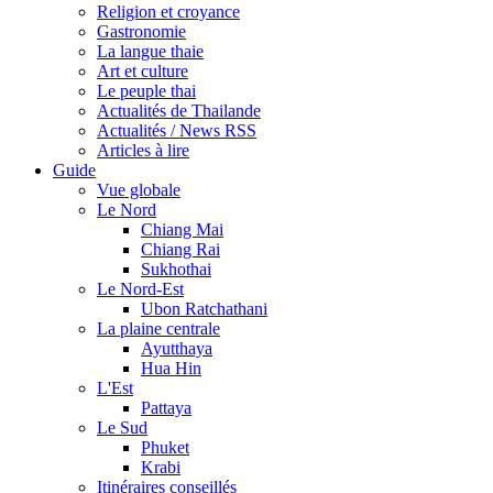
Religion et croyance
Gastronomie
La langue thaie
Art et culture
Le peuple thai
Actualités de Thailande
Actualités / News RSS
Articles à lire
Guide
Vue globale
Le Nord
Chiang Mai
Chiang Rai
Sukhothai
Le Nord-Est
Ubon Ratchathani
La plaine centrale
Ayutthaya
Hua Hin
L'Est
Pattaya
Le Sud
Phuket
Krabi
Itinéraires conseillés