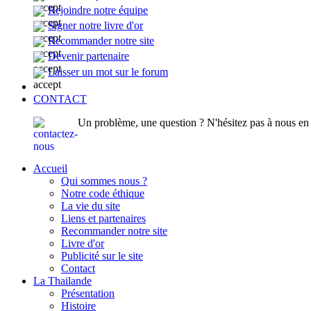
Rejoindre notre équipe
Signer notre livre d'or
Recommander notre site
Devenir partenaire
Laisser un mot sur le forum
CONTACT
Un problème, une question ? N'hésitez pas à nous en p
Accueil
Qui sommes nous ?
Notre code éthique
La vie du site
Liens et partenaires
Recommander notre site
Livre d'or
Publicité sur le site
Contact
La Thailande
Présentation
Histoire