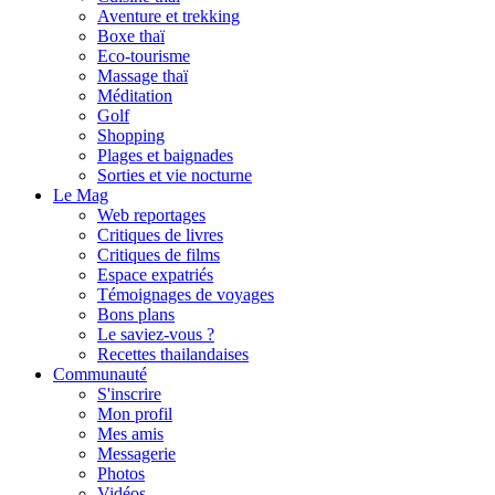
Aventure et trekking
Boxe thaï
Eco-tourisme
Massage thaï
Méditation
Golf
Shopping
Plages et baignades
Sorties et vie nocturne
Le Mag
Web reportages
Critiques de livres
Critiques de films
Espace expatriés
Témoignages de voyages
Bons plans
Le saviez-vous ?
Recettes thailandaises
Communauté
S'inscrire
Mon profil
Mes amis
Messagerie
Photos
Vidéos