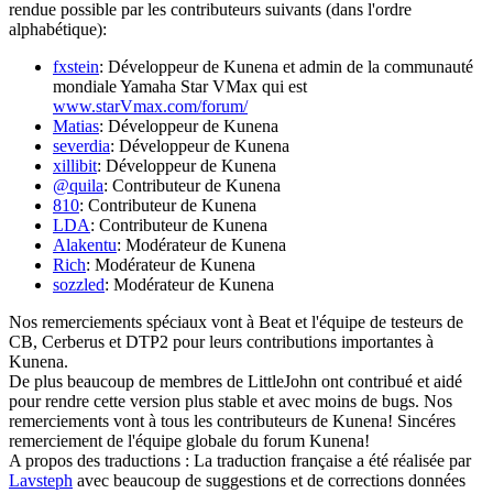
rendue possible par les contributeurs suivants (dans l'ordre
alphabétique):
fxstein
: Développeur de Kunena et admin de la communauté
mondiale Yamaha Star VMax qui est
www.starVmax.com/forum/
Matias
: Développeur de Kunena
severdia
: Développeur de Kunena
xillibit
: Développeur de Kunena
@quila
: Contributeur de Kunena
810
: Contributeur de Kunena
LDA
: Contributeur de Kunena
Alakentu
: Modérateur de Kunena
Rich
: Modérateur de Kunena
sozzled
: Modérateur de Kunena
Nos remerciements spéciaux vont à Beat et l'équipe de testeurs de
CB, Cerberus et DTP2 pour leurs contributions importantes à
Kunena.
De plus beaucoup de membres de LittleJohn ont contribué et aidé
pour rendre cette version plus stable et avec moins de bugs. Nos
remerciements vont à tous les contributeurs de Kunena! Sincéres
remerciement de l'équipe globale du forum Kunena!
A propos des traductions : La traduction française a été réalisée par
Lavsteph
avec beaucoup de suggestions et de corrections données