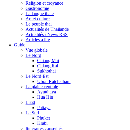
Religion et croyance
Gastronomie
La langue thaie
Art et culture
Le peuple thai
Actualités de Thailande
Actualités / News RSS
Articles à lire
Guide
Vue globale
Le Nord
Chiang Mai
Chiang Rai
Sukhothai
Le Nord-Est
Ubon Ratchathani
La plaine centrale
Ayutthaya
Hua Hin
L'Est
Pattaya
Le Sud
Phuket
Krabi
Itinéraires conseillés