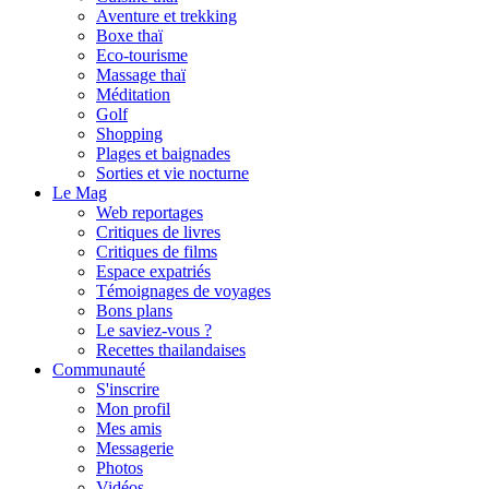
Aventure et trekking
Boxe thaï
Eco-tourisme
Massage thaï
Méditation
Golf
Shopping
Plages et baignades
Sorties et vie nocturne
Le Mag
Web reportages
Critiques de livres
Critiques de films
Espace expatriés
Témoignages de voyages
Bons plans
Le saviez-vous ?
Recettes thailandaises
Communauté
S'inscrire
Mon profil
Mes amis
Messagerie
Photos
Vidéos