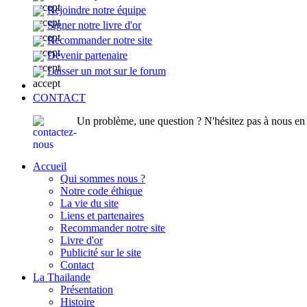
Rejoindre notre équipe
Signer notre livre d'or
Recommander notre site
Devenir partenaire
Laisser un mot sur le forum
CONTACT
Un problème, une question ? N'hésitez pas à nous en p
Accueil
Qui sommes nous ?
Notre code éthique
La vie du site
Liens et partenaires
Recommander notre site
Livre d'or
Publicité sur le site
Contact
La Thailande
Présentation
Histoire