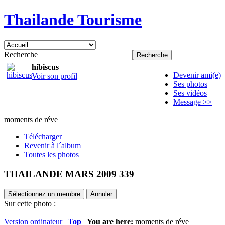
Thailande Tourisme
Recherche
hibiscus
Devenir ami(e)
Voir son profil
Ses photos
Ses vidéos
Message >>
moments de réve
Télécharger
Revenir à l´album
Toutes les photos
THAILANDE MARS 2009 339
Sélectionnez un membre
Annuler
Sur cette photo :
Version ordinateur
|
Top
|
You are here:
moments de réve