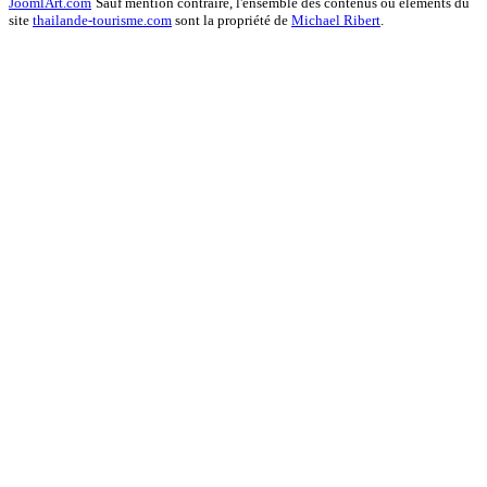
JoomlArt.com
Sauf mention contraire, l'ensemble des contenus ou éléments du
site
thailande-tourisme.com
sont la propriété de
Michael Ribert
.