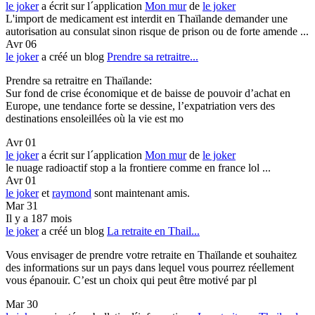
le joker
a écrit sur l´application
Mon mur
de
le joker
L'import de medicament est interdit en Thaïlande demander une
autorisation au consulat sinon risque de prison ou de forte amende ...
Avr 06
le joker
a créé un blog
Prendre sa retraitre...
Prendre sa retraitre en Thaïlande:
Sur fond de crise économique et de baisse de pouvoir d’achat en
Europe, une tendance forte se dessine, l’expatriation vers des
destinations ensoleillées où la vie est mo
Avr 01
le joker
a écrit sur l´application
Mon mur
de
le joker
le nuage radioactif stop a la frontiere comme en france lol ...
Avr 01
le joker
et
raymond
sont maintenant amis.
Mar 31
Il y a 187 mois
le joker
a créé un blog
La retraite en Thail...
Vous envisager de prendre votre retraite en Thaïlande et souhaitez
des informations sur un pays dans lequel vous pourrez réellement
vous épanouir. C’est un choix qui peut être motivé par pl
Mar 30