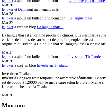
le joker
a ajouté un bulletin d´information :
La retraite en Thailande
Mar 30
le joker
et
Dam
sont maintenant amis.
Mar 28
le joker
a ajouté un bulletin d´information :
La langue thaïe
Mar 27
le joker
a créé un blog
La langue thaïe...
La langue thaï est à l'origine proche du chinois. Elle s'est par la suite
enrichie de khmer, de sanskrit et de pali. Le peuple thaïe est
originaire du sud de la Chine. Le thaï de Bangkok est La langue offi
Mar 27
le joker
a ajouté un bulletin d´information :
Investir en Thaïlande
Mar 26
le joker
a créé un blog
Investir en Thaïland...
Investir en Thaïlande
Investir à Bangkok reste toujours une alternative séduisante. Le prix
est de 60000 à 120000 baht le mètre carré selon le projet . Même si
la crise touche aussi la Thaïla
Mar 26
Mon mur