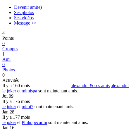
Devenir ami(e)
Ses photos
Ses vidéos
Message >>
4
Points
0
Groupes
1
Ami
0
Photos
0
Activités
Il y a 160 mois
alexandra & ses amis
alexandra
le joker
et
mimispa
sont maintenant amis.
Jui 09
Il y a 176 mois
le joker
et
mimi7
sont maintenant amis.
Jan 28
Il y a 177 mois
le joker
et
Philippecarini
sont maintenant amis.
Jan 16