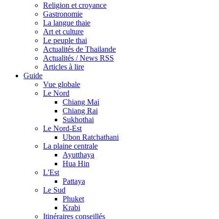
Religion et croyance
Gastronomie
La langue thaie
Art et culture
Le peuple thai
Actualités de Thailande
Actualités / News RSS
Articles à lire
Guide
Vue globale
Le Nord
Chiang Mai
Chiang Rai
Sukhothai
Le Nord-Est
Ubon Ratchathani
La plaine centrale
Ayutthaya
Hua Hin
L'Est
Pattaya
Le Sud
Phuket
Krabi
Itinéraires conseillés