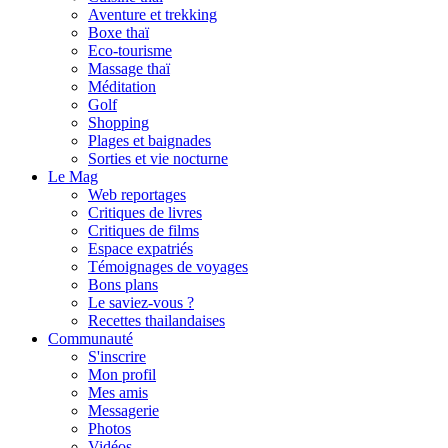
Aventure et trekking
Boxe thaï
Eco-tourisme
Massage thaï
Méditation
Golf
Shopping
Plages et baignades
Sorties et vie nocturne
Le Mag
Web reportages
Critiques de livres
Critiques de films
Espace expatriés
Témoignages de voyages
Bons plans
Le saviez-vous ?
Recettes thailandaises
Communauté
S'inscrire
Mon profil
Mes amis
Messagerie
Photos
Vidéos