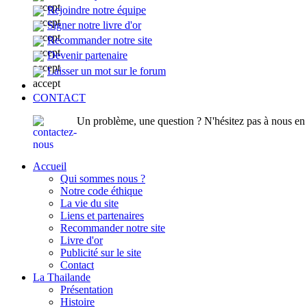
Rejoindre notre équipe
Signer notre livre d'or
Recommander notre site
Devenir partenaire
Laisser un mot sur le forum
CONTACT
Un problème, une question ? N'hésitez pas à nous en p
Accueil
Qui sommes nous ?
Notre code éthique
La vie du site
Liens et partenaires
Recommander notre site
Livre d'or
Publicité sur le site
Contact
La Thailande
Présentation
Histoire