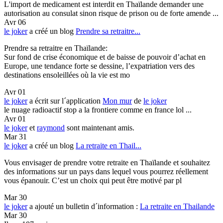
L'import de medicament est interdit en Thaïlande demander une
autorisation au consulat sinon risque de prison ou de forte amende ...
Avr 06
le joker
a créé un blog
Prendre sa retraitre...
Prendre sa retraitre en Thaïlande:
Sur fond de crise économique et de baisse de pouvoir d’achat en
Europe, une tendance forte se dessine, l’expatriation vers des
destinations ensoleillées où la vie est mo
Avr 01
le joker
a écrit sur l´application
Mon mur
de
le joker
le nuage radioactif stop a la frontiere comme en france lol ...
Avr 01
le joker
et
raymond
sont maintenant amis.
Mar 31
le joker
a créé un blog
La retraite en Thail...
Vous envisager de prendre votre retraite en Thaïlande et souhaitez
des informations sur un pays dans lequel vous pourrez réellement
vous épanouir. C’est un choix qui peut être motivé par pl
Mar 30
le joker
a ajouté un bulletin d´information :
La retraite en Thailande
Mar 30