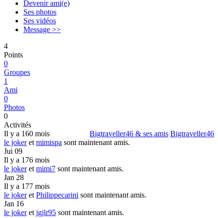
Devenir ami(e)
Ses photos
Ses vidéos
Message >>
4
Points
0
Groupes
1
Ami
0
Photos
0
Activités
Il y a 160 mois
Bigtraveller46 & ses amis
Bigtraveller46
le joker
et
mimispa
sont maintenant amis.
Jui 09
Il y a 176 mois
le joker
et
mimi7
sont maintenant amis.
Jan 28
Il y a 177 mois
le joker
et
Philippecarini
sont maintenant amis.
Jan 16
le joker
et
jgjlr95
sont maintenant amis.