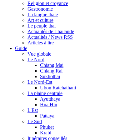
Religion et croyance
Gastronomie
La langue thaie
Art et culture
Le peuple thai
Actualités de Thailande
Actualités / News RSS
Articles à lire
Guide
Vue globale
Le Nord
Chiang Mai
Chiang Rai
Sukhothai
Le Nord-Est
Ubon Ratchathani
La plaine centrale
Ayutthaya
Hua Hin
L'Est
Pattaya
Le Sud
Phuket
Krabi
Itinéraires conseillés