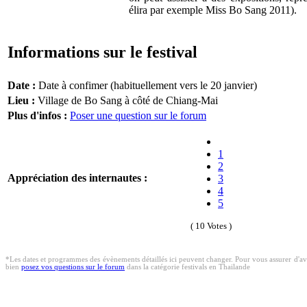
élira par exemple Miss Bo Sang 2011).
Informations sur le festival
Date :
Date à confimer (habituellement vers le 20 janvier)
Lieu :
Village de Bo Sang à côté de Chiang-Mai
Plus d'infos :
Poser une question sur le forum
1
2
Appréciation des internautes :
3
4
5
( 10 Votes )
*Les dates et programmes des évènements détaillés ici peuvent changer. Pour vous assurer d'avo
bien
posez vos questions sur le forum
dans la catégorie festivals en Thailande