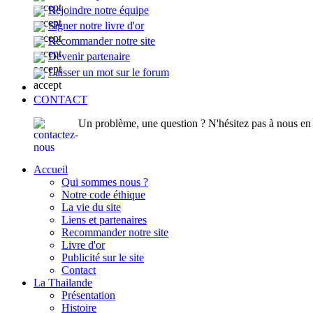
Rejoindre notre équipe
Signer notre livre d'or
Recommander notre site
Devenir partenaire
Laisser un mot sur le forum
CONTACT
Un problème, une question ? N'hésitez pas à nous en p
Accueil
Qui sommes nous ?
Notre code éthique
La vie du site
Liens et partenaires
Recommander notre site
Livre d'or
Publicité sur le site
Contact
La Thailande
Présentation
Histoire