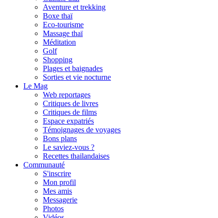
Aventure et trekking
Boxe thaï
Eco-tourisme
Massage thaï
Méditation
Golf
Shopping
Plages et baignades
Sorties et vie nocturne
Le Mag
Web reportages
Critiques de livres
Critiques de films
Espace expatriés
Témoignages de voyages
Bons plans
Le saviez-vous ?
Recettes thailandaises
Communauté
S'inscrire
Mon profil
Mes amis
Messagerie
Photos
Vidéos