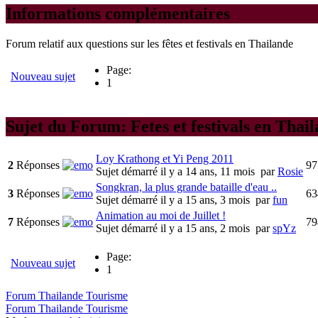
Informations complémentaires
Forum relatif aux questions sur les fêtes et festivals en Thailande
Page:
Nouveau sujet
1
Sujet du Forum: Fetes et festivals en Thai
Loy Krathong et Yi Peng 2011
2
Réponses
97
Sujet démarré il y a 14 ans, 11 mois
par
Rosie
Songkran, la plus grande bataille d'eau ..
3
Réponses
63
Sujet démarré il y a 15 ans, 3 mois
par
fun
Animation au moi de Juillet !
7
Réponses
79
Sujet démarré il y a 15 ans, 2 mois
par
spYz
Page:
Nouveau sujet
1
Forum Thailande Tourisme
Forum Thailande Tourisme