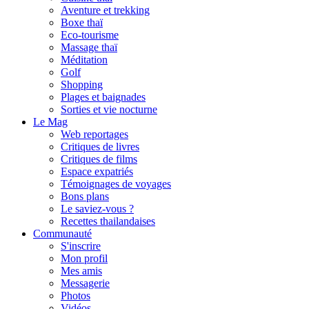
Aventure et trekking
Boxe thaï
Eco-tourisme
Massage thaï
Méditation
Golf
Shopping
Plages et baignades
Sorties et vie nocturne
Le Mag
Web reportages
Critiques de livres
Critiques de films
Espace expatriés
Témoignages de voyages
Bons plans
Le saviez-vous ?
Recettes thailandaises
Communauté
S'inscrire
Mon profil
Mes amis
Messagerie
Photos
Vidéos