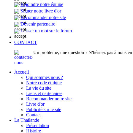
Rejoindre notre équipe
Signer notre livre d'or
Recommander notre site
Devenir partenaire
Laisser un mot sur le forum
CONTACT
Un problème, une question ? N'hésitez pas à nous en p
Accueil
Qui sommes nous ?
Notre code éthique
La vie du site
Liens et partenaires
Recommander notre site
Livre d'or
Publicité sur le site
Contact
La Thailande
Présentation
Histoire