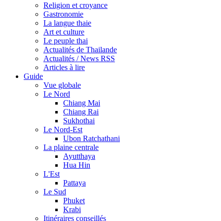
Religion et croyance
Gastronomie
La langue thaie
Art et culture
Le peuple thai
Actualités de Thailande
Actualités / News RSS
Articles à lire
Guide
Vue globale
Le Nord
Chiang Mai
Chiang Rai
Sukhothai
Le Nord-Est
Ubon Ratchathani
La plaine centrale
Ayutthaya
Hua Hin
L'Est
Pattaya
Le Sud
Phuket
Krabi
Itinéraires conseillés