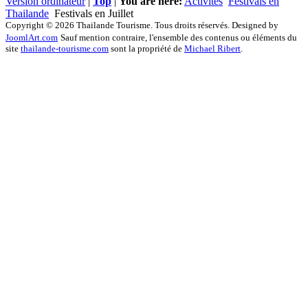
Version ordinateur
|
Top
|
You are here:
Activités
Festivals en
Thailande
Festivals en Juillet
Copyright © 2026 Thailande Tourisme. Tous droits réservés. Designed by
JoomlArt.com
Sauf mention contraire, l'ensemble des contenus ou éléments du
site
thailande-tourisme.com
sont la propriété de
Michael Ribert
.