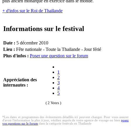
plus ancien monarque en exercice dans le monde.
+ d'infos sur le Roi de Thaïlande
Informations sur le festival
Date :
5 décembre 2010
Lieu :
Fête nationale - Toute la Thailande - Jour férié
Plus d'infos :
Poser une question sur le forum
1
2
Appréciation des
3
internautes :
4
5
( 2 Votes )
*Les dates et programmes des évènements détaillés ici peuvent changer. Pour vous assurer
d'avoir l'information la plus à jour, vérifiez auprès de votre agence de voyage ou bien
posez
vos questions sur le forum
dans la catégorie festivals en Thailande