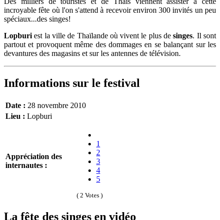
Des milliers de touristes et de Thaïs viennent assister à cette
incroyable fête où l'on s'attend à recevoir environ 300 invités un peu
spéciaux...des singes!
Lopburi
est la ville de Thaïlande où vivent le plus de
singes
. Il sont
partout et provoquent même des dommages en se balançant sur les
devantures des magasins et sur les antennes de télévision.
Informations sur le festival
Date :
28 novembre 2010
Lieu :
Lopburi
1
2
Appréciation des
3
internautes :
4
5
( 2 Votes )
La fête des singes en vidéo