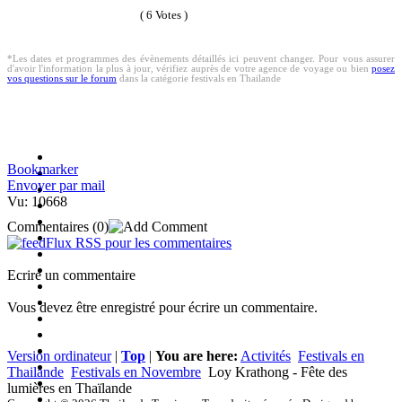
( 6 Votes )
*Les dates et programmes des évènements détaillés ici peuvent changer. Pour vous assurer
d'avoir l'information la plus à jour, vérifiez auprès de votre agence de voyage ou bien
posez
vos questions sur le forum
dans la catégorie festivals en Thailande
Bookmarker
Envoyer par mail
Vu: 10668
Commentaires
(0)
Flux RSS pour les commentaires
Ecrire un commentaire
Vous devez être enregistré pour écrire un commentaire.
Version ordinateur
|
Top
|
You are here:
Activités
Festivals en
Thailande
Festivals en Novembre
Loy Krathong - Fête des
lumières en Thaïlande