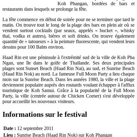
Koh Phangan, bordées de bars et
restaurants dans lesquels se prolonge la fête.
La fête commence en début de soirée pour ne se terminer que tard le
matin. On trouve tout le long de la plage des bars en plein air où se
vendent surtout cocktails (par seaux, appelés « bucket », whisky
thaï, vodka et autres), bières et soft drinks. On trouve également
quantité de « tatoueurs » à la peinture fluorescente, qui vendent leurs
dessins pour 100 Bahts environ.
Haad Rin est une péninsule à l'extrémité sud de la ville de Koh Pha
Ngan, une île dans le golfe de Thaïlande. Ses deux principales
plages sont Sunset Beach (Haad Rin Nai), au sud, et Sunrise Beach
(Haad Rin Nok) au nord. La fameuse Full Moon Party a lieu chaque
mois sur la Sunrise Beach. Dans les années 1980, la ville et la plage
deviennent populaire auprès des routards voulant échapper à l'afflux
touristique de Koh Samui. Grâce à la popularité de la Full Moon
Party, la ville (centrée autour de Chicken Corner) s'est développée
pour accueillir les nouveaux visiteurs.
Informations sur le festival
Date :
12 septembre 2011
Lieu :
Sunrise Beach (Haad Rin Nok) sur Koh Phangan