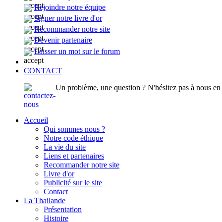
Rejoindre notre équipe
Signer notre livre d'or
Recommander notre site
Devenir partenaire
Laisser un mot sur le forum
CONTACT
Un problème, une question ? N'hésitez pas à nous en p
Accueil
Qui sommes nous ?
Notre code éthique
La vie du site
Liens et partenaires
Recommander notre site
Livre d'or
Publicité sur le site
Contact
La Thailande
Présentation
Histoire