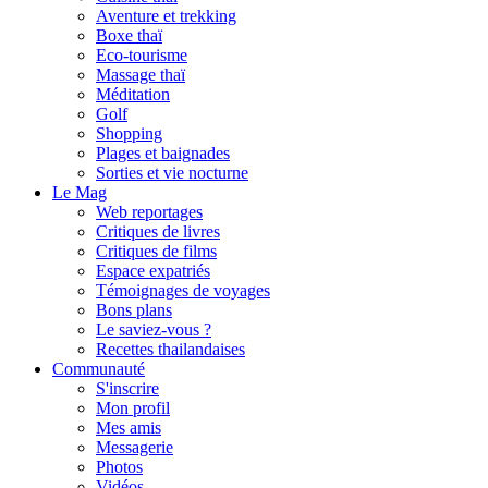
Aventure et trekking
Boxe thaï
Eco-tourisme
Massage thaï
Méditation
Golf
Shopping
Plages et baignades
Sorties et vie nocturne
Le Mag
Web reportages
Critiques de livres
Critiques de films
Espace expatriés
Témoignages de voyages
Bons plans
Le saviez-vous ?
Recettes thailandaises
Communauté
S'inscrire
Mon profil
Mes amis
Messagerie
Photos
Vidéos