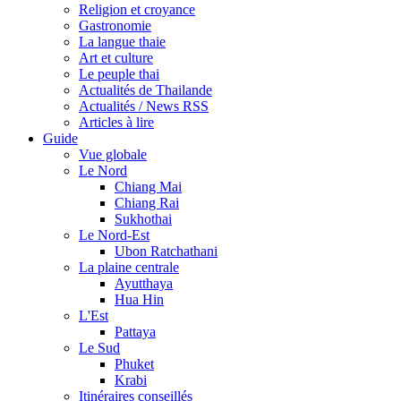
Religion et croyance
Gastronomie
La langue thaie
Art et culture
Le peuple thai
Actualités de Thailande
Actualités / News RSS
Articles à lire
Guide
Vue globale
Le Nord
Chiang Mai
Chiang Rai
Sukhothai
Le Nord-Est
Ubon Ratchathani
La plaine centrale
Ayutthaya
Hua Hin
L'Est
Pattaya
Le Sud
Phuket
Krabi
Itinéraires conseillés