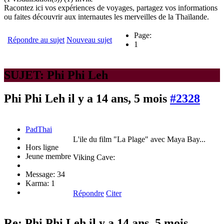
Racontez ici vos expériences de voyages, partagez vos informations
ou faites découvrir aux internautes les merveilles de la Thaïlande.
Page:
Répondre au sujet
Nouveau sujet
1
SUJET: Phi Phi Leh
Phi Phi Leh
il y a 14 ans, 5 mois
#2328
PadThai
L'ile du film "La Plage" avec Maya Bay...
Hors ligne
Jeune membre
Viking Cave:
Message: 34
Karma: 1
Répondre
Citer
Re: Phi Phi Leh
il y a 14 ans, 5 mois