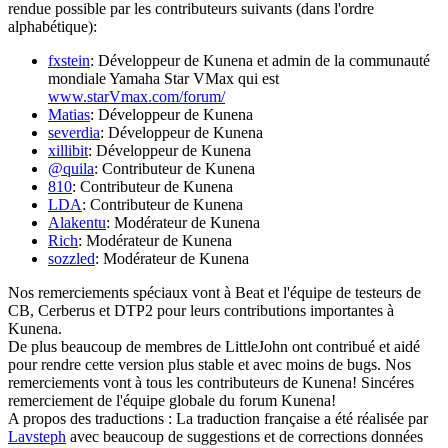
rendue possible par les contributeurs suivants (dans l'ordre
alphabétique):
fxstein
: Développeur de Kunena et admin de la communauté
mondiale Yamaha Star VMax qui est
www.starVmax.com/forum/
Matias
: Développeur de Kunena
severdia
: Développeur de Kunena
xillibit
: Développeur de Kunena
@quila
: Contributeur de Kunena
810
: Contributeur de Kunena
LDA
: Contributeur de Kunena
Alakentu
: Modérateur de Kunena
Rich
: Modérateur de Kunena
sozzled
: Modérateur de Kunena
Nos remerciements spéciaux vont à Beat et l'équipe de testeurs de
CB, Cerberus et DTP2 pour leurs contributions importantes à
Kunena.
De plus beaucoup de membres de LittleJohn ont contribué et aidé
pour rendre cette version plus stable et avec moins de bugs. Nos
remerciements vont à tous les contributeurs de Kunena! Sincéres
remerciement de l'équipe globale du forum Kunena!
A propos des traductions : La traduction française a été réalisée par
Lavsteph
avec beaucoup de suggestions et de corrections données