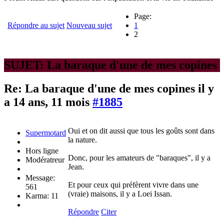
Page:
Répondre au sujet
Nouveau sujet
1
2
SUJET: La baraque d'une de mes copines
Re: La baraque d'une de mes copines
il y
a 14 ans, 11 mois
#1885
Oui et on dit aussi que tous les goûts sont dans
Supermotard
la nature.
Hors ligne
Donc, pour les amateurs de "baraques", il y a
Modératreur
Jean.
Message:
Et pour ceux qui préfèrent vivre dans une
561
(vraie) maisons, il y a Loei Issan.
Karma: 11
Répondre
Citer