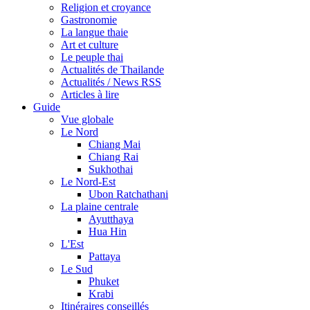
Religion et croyance
Gastronomie
La langue thaie
Art et culture
Le peuple thai
Actualités de Thailande
Actualités / News RSS
Articles à lire
Guide
Vue globale
Le Nord
Chiang Mai
Chiang Rai
Sukhothai
Le Nord-Est
Ubon Ratchathani
La plaine centrale
Ayutthaya
Hua Hin
L'Est
Pattaya
Le Sud
Phuket
Krabi
Itinéraires conseillés