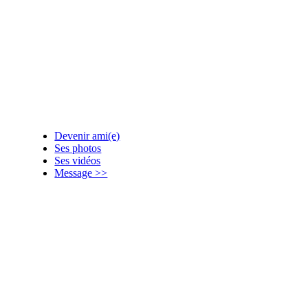
Devenir ami(e)
Ses photos
Ses vidéos
Message >>