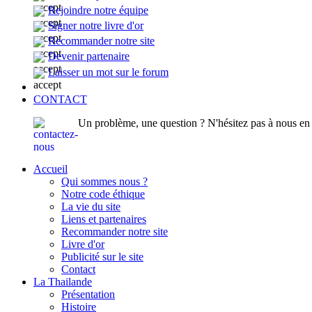
Rejoindre notre équipe
Signer notre livre d'or
Recommander notre site
Devenir partenaire
Laisser un mot sur le forum
CONTACT
Un problème, une question ? N'hésitez pas à nous en p
Accueil
Qui sommes nous ?
Notre code éthique
La vie du site
Liens et partenaires
Recommander notre site
Livre d'or
Publicité sur le site
Contact
La Thailande
Présentation
Histoire