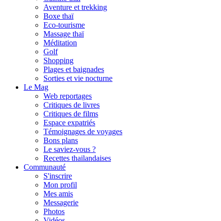
Aventure et trekking
Boxe thaï
Eco-tourisme
Massage thaï
Méditation
Golf
Shopping
Plages et baignades
Sorties et vie nocturne
Le Mag
Web reportages
Critiques de livres
Critiques de films
Espace expatriés
Témoignages de voyages
Bons plans
Le saviez-vous ?
Recettes thailandaises
Communauté
S'inscrire
Mon profil
Mes amis
Messagerie
Photos
Vidéos