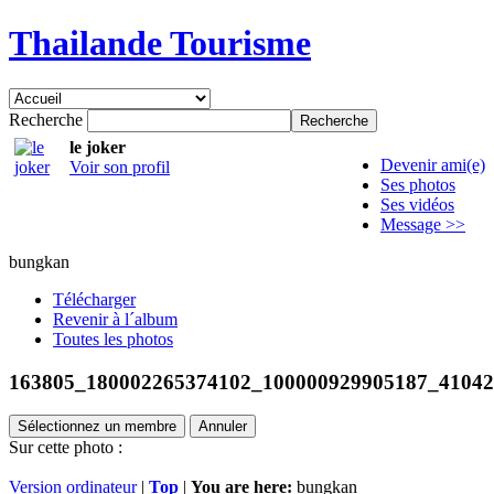
Thailande Tourisme
Recherche
le joker
Devenir ami(e)
Voir son profil
Ses photos
Ses vidéos
Message >>
bungkan
Télécharger
Revenir à l´album
Toutes les photos
163805_180002265374102_100000929905187_41042
Sélectionnez un membre
Annuler
Sur cette photo :
Version ordinateur
|
Top
|
You are here:
bungkan