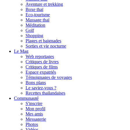
Aventure et trekking
Boxe thaï
Eco-tourisme
Massage thaï
Méditation
Golf
Shopping
Plages et baignades
Sorties et vie nocturne
Le Mag
Web reportages
Critiques de livres
Critiques de films
Espace expatriés
Témoignages de voyages
Bons plans
Le saviez-vous ?
Recettes thailandaises
Communauté
S'inscrire
Mon profil
Mes amis
Messagerie
Photos
Vidéos