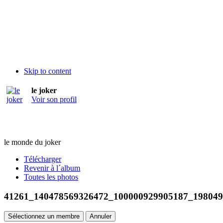
Skip to content
le joker
Voir son profil
le monde du joker
Télécharger
Revenir à l´album
Toutes les photos
41261_140478569326472_100000929905187_198049
Sélectionnez un membre
Annuler