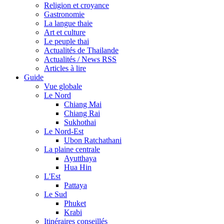
Religion et croyance
Gastronomie
La langue thaie
Art et culture
Le peuple thai
Actualités de Thailande
Actualités / News RSS
Articles à lire
Guide
Vue globale
Le Nord
Chiang Mai
Chiang Rai
Sukhothai
Le Nord-Est
Ubon Ratchathani
La plaine centrale
Ayutthaya
Hua Hin
L'Est
Pattaya
Le Sud
Phuket
Krabi
Itinéraires conseillés