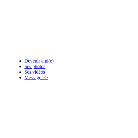
Devenir ami(e)
Ses photos
Ses vidéos
Message >>