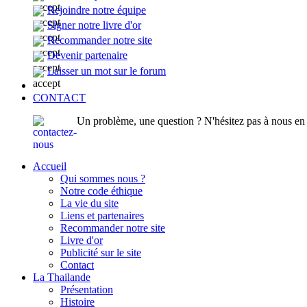
Rejoindre notre équipe
Signer notre livre d'or
Recommander notre site
Devenir partenaire
Laisser un mot sur le forum
CONTACT
Un problème, une question ? N'hésitez pas à nous en p
Accueil
Qui sommes nous ?
Notre code éthique
La vie du site
Liens et partenaires
Recommander notre site
Livre d'or
Publicité sur le site
Contact
La Thailande
Présentation
Histoire