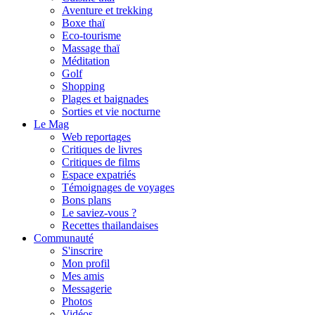
Aventure et trekking
Boxe thaï
Eco-tourisme
Massage thaï
Méditation
Golf
Shopping
Plages et baignades
Sorties et vie nocturne
Le Mag
Web reportages
Critiques de livres
Critiques de films
Espace expatriés
Témoignages de voyages
Bons plans
Le saviez-vous ?
Recettes thailandaises
Communauté
S'inscrire
Mon profil
Mes amis
Messagerie
Photos
Vidéos