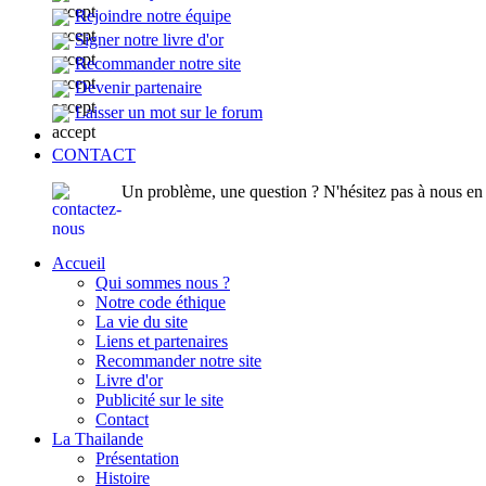
Rejoindre notre équipe
Signer notre livre d'or
Recommander notre site
Devenir partenaire
Laisser un mot sur le forum
CONTACT
Un problème, une question ? N'hésitez pas à nous en p
Accueil
Qui sommes nous ?
Notre code éthique
La vie du site
Liens et partenaires
Recommander notre site
Livre d'or
Publicité sur le site
Contact
La Thailande
Présentation
Histoire