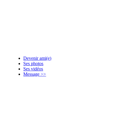
Devenir ami(e)
Ses photos
Ses vidéos
Message >>