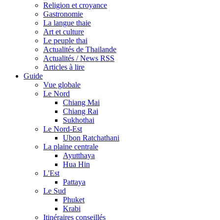
Religion et croyance
Gastronomie
La langue thaie
Art et culture
Le peuple thai
Actualités de Thailande
Actualités / News RSS
Articles à lire
Guide
Vue globale
Le Nord
Chiang Mai
Chiang Rai
Sukhothai
Le Nord-Est
Ubon Ratchathani
La plaine centrale
Ayutthaya
Hua Hin
L'Est
Pattaya
Le Sud
Phuket
Krabi
Itinéraires conseillés