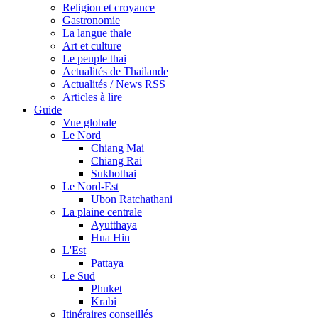
Religion et croyance
Gastronomie
La langue thaie
Art et culture
Le peuple thai
Actualités de Thailande
Actualités / News RSS
Articles à lire
Guide
Vue globale
Le Nord
Chiang Mai
Chiang Rai
Sukhothai
Le Nord-Est
Ubon Ratchathani
La plaine centrale
Ayutthaya
Hua Hin
L'Est
Pattaya
Le Sud
Phuket
Krabi
Itinéraires conseillés