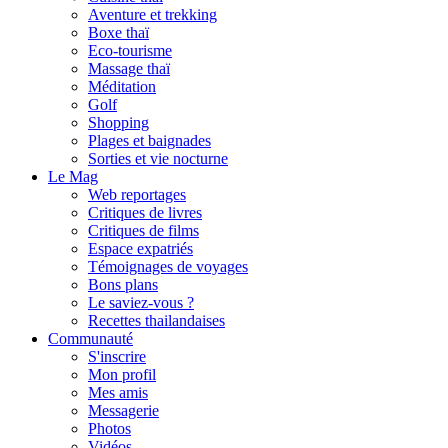
Aventure et trekking
Boxe thaï
Eco-tourisme
Massage thaï
Méditation
Golf
Shopping
Plages et baignades
Sorties et vie nocturne
Le Mag
Web reportages
Critiques de livres
Critiques de films
Espace expatriés
Témoignages de voyages
Bons plans
Le saviez-vous ?
Recettes thailandaises
Communauté
S'inscrire
Mon profil
Mes amis
Messagerie
Photos
Vidéos