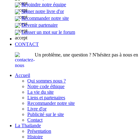
Rejoindre notre équipe
Signer notre livre d'or
Recommander notre site
Devenir partenaire
Laisser un mot sur le forum
CONTACT
Un problème, une question ? N'hésitez pas à nous en p
Accueil
Qui sommes nous ?
Notre code éthique
La vie du site
Liens et partenaires
Recommander notre site
Livre d'or
Publicité sur le site
Contact
La Thailande
Présentation
Histoire