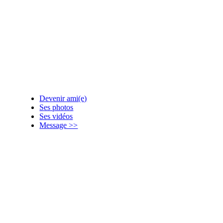
Devenir ami(e)
Ses photos
Ses vidéos
Message >>