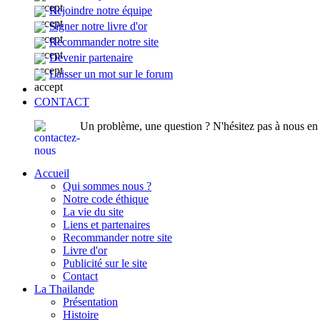
Rejoindre notre équipe
Signer notre livre d'or
Recommander notre site
Devenir partenaire
Laisser un mot sur le forum
CONTACT
Un problème, une question ? N'hésitez pas à nous en p
Accueil
Qui sommes nous ?
Notre code éthique
La vie du site
Liens et partenaires
Recommander notre site
Livre d'or
Publicité sur le site
Contact
La Thailande
Présentation
Histoire