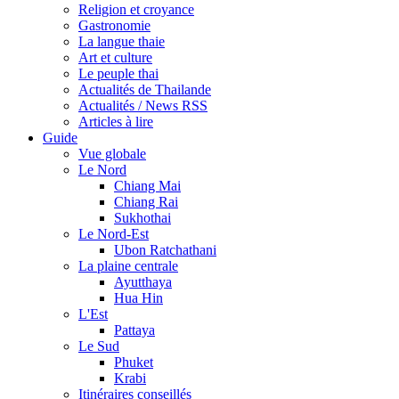
Religion et croyance
Gastronomie
La langue thaie
Art et culture
Le peuple thai
Actualités de Thailande
Actualités / News RSS
Articles à lire
Guide
Vue globale
Le Nord
Chiang Mai
Chiang Rai
Sukhothai
Le Nord-Est
Ubon Ratchathani
La plaine centrale
Ayutthaya
Hua Hin
L'Est
Pattaya
Le Sud
Phuket
Krabi
Itinéraires conseillés