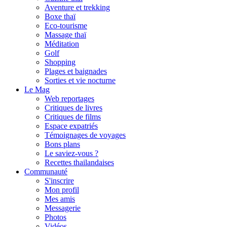
Aventure et trekking
Boxe thaï
Eco-tourisme
Massage thaï
Méditation
Golf
Shopping
Plages et baignades
Sorties et vie nocturne
Le Mag
Web reportages
Critiques de livres
Critiques de films
Espace expatriés
Témoignages de voyages
Bons plans
Le saviez-vous ?
Recettes thailandaises
Communauté
S'inscrire
Mon profil
Mes amis
Messagerie
Photos
Vidéos