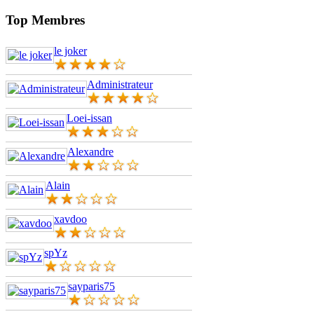
Top Membres
le joker
Administrateur
Loei-issan
Alexandre
Alain
xavdoo
spYz
sayparis75