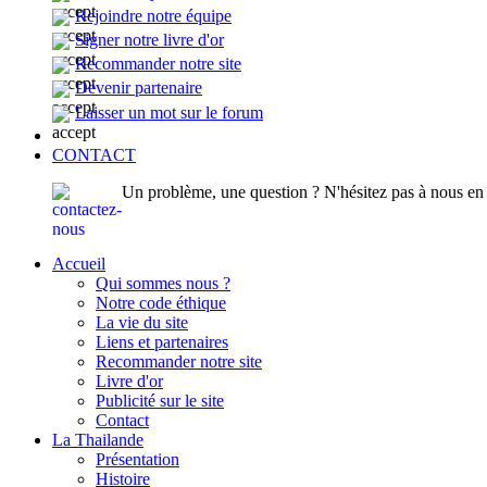
Rejoindre notre équipe
Signer notre livre d'or
Recommander notre site
Devenir partenaire
Laisser un mot sur le forum
CONTACT
Un problème, une question ? N'hésitez pas à nous en p
Accueil
Qui sommes nous ?
Notre code éthique
La vie du site
Liens et partenaires
Recommander notre site
Livre d'or
Publicité sur le site
Contact
La Thailande
Présentation
Histoire