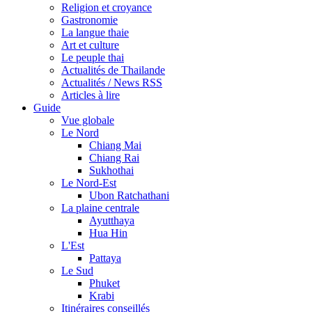
Religion et croyance
Gastronomie
La langue thaie
Art et culture
Le peuple thai
Actualités de Thailande
Actualités / News RSS
Articles à lire
Guide
Vue globale
Le Nord
Chiang Mai
Chiang Rai
Sukhothai
Le Nord-Est
Ubon Ratchathani
La plaine centrale
Ayutthaya
Hua Hin
L'Est
Pattaya
Le Sud
Phuket
Krabi
Itinéraires conseillés