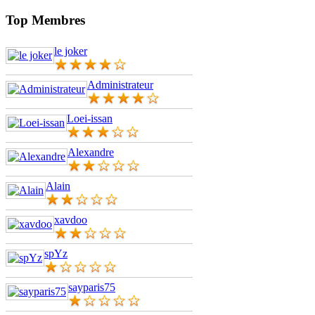
Top Membres
le joker
Administrateur
Loei-issan
Alexandre
Alain
xavdoo
spYz
sayparis75