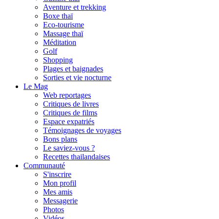
Aventure et trekking
Boxe thaï
Eco-tourisme
Massage thaï
Méditation
Golf
Shopping
Plages et baignades
Sorties et vie nocturne
Le Mag
Web reportages
Critiques de livres
Critiques de films
Espace expatriés
Témoignages de voyages
Bons plans
Le saviez-vous ?
Recettes thailandaises
Communauté
S'inscrire
Mon profil
Mes amis
Messagerie
Photos
Vidéos