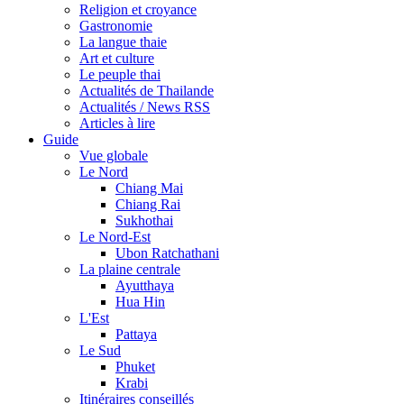
Religion et croyance
Gastronomie
La langue thaie
Art et culture
Le peuple thai
Actualités de Thailande
Actualités / News RSS
Articles à lire
Guide
Vue globale
Le Nord
Chiang Mai
Chiang Rai
Sukhothai
Le Nord-Est
Ubon Ratchathani
La plaine centrale
Ayutthaya
Hua Hin
L'Est
Pattaya
Le Sud
Phuket
Krabi
Itinéraires conseillés