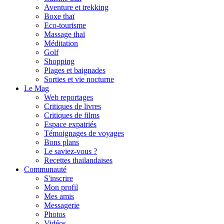
Aventure et trekking
Boxe thaï
Eco-tourisme
Massage thaï
Méditation
Golf
Shopping
Plages et baignades
Sorties et vie nocturne
Le Mag
Web reportages
Critiques de livres
Critiques de films
Espace expatriés
Témoignages de voyages
Bons plans
Le saviez-vous ?
Recettes thailandaises
Communauté
S'inscrire
Mon profil
Mes amis
Messagerie
Photos
Vidéos