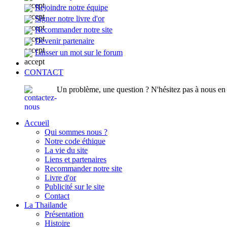
Rejoindre notre équipe
Signer notre livre d'or
Recommander notre site
Devenir partenaire
Laisser un mot sur le forum
CONTACT
Un problème, une question ? N'hésitez pas à nous en p
Accueil
Qui sommes nous ?
Notre code éthique
La vie du site
Liens et partenaires
Recommander notre site
Livre d'or
Publicité sur le site
Contact
La Thailande
Présentation
Histoire