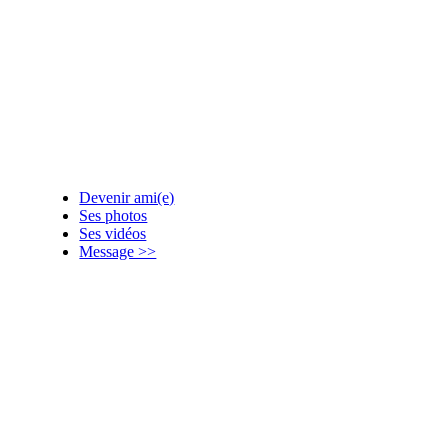
Devenir ami(e)
Ses photos
Ses vidéos
Message >>